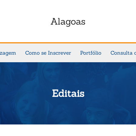
Alagoas
izagem
Como se Inscrever
Portfólio
Consulta 
Editais