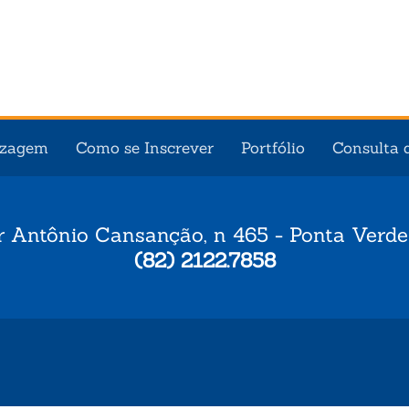
izagem
Como se Inscrever
Portfólio
Consulta 
r Antônio Cansanção, n 465 - Ponta Verde
(82) 2122.7858