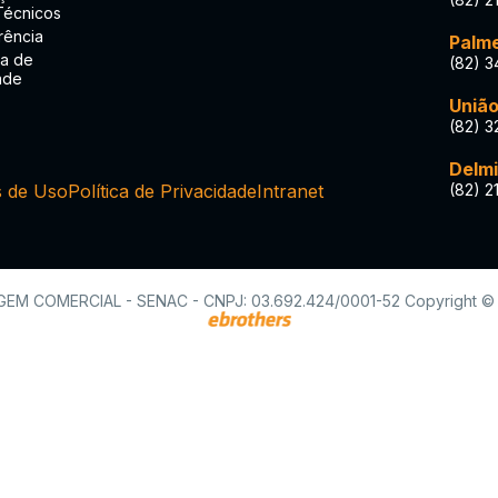
Técnicos
rência
Palme
a de
(82) 3
ade
União
(82) 3
Delmi
 de Uso
Política de Privacidade
Intranet
(82) 2
 COMERCIAL - SENAC - CNPJ: 03.692.424/0001-52 Copyright © 20