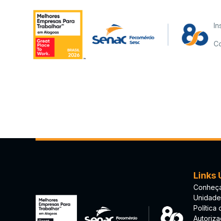
In
Co
Links 
Conheça
Unidade
Política
Autoriz