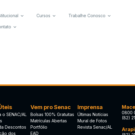
stitucional
Cursos
Trabalhe Conosco
ntato
Úteis
Vem pro Senac
Imprensa
Mace
0800 
 o SENAC/AL
Bolsas 100% Gratuitas
Últimas Notícias
(82) 2
s
Matrículas Abertas
Mural de Fotos
 da Descontos
Portfólio
Revista Senac/AL
Arap
ação dos
EAD
(82) 2