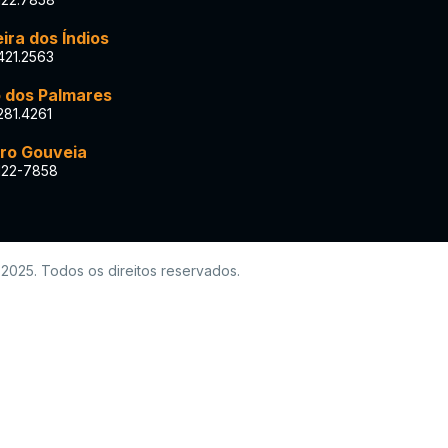
ira dos Índios
421.2563
 dos Palmares
281.4261
ro Gouveia
122-7858
25. Todos os direitos reservados.