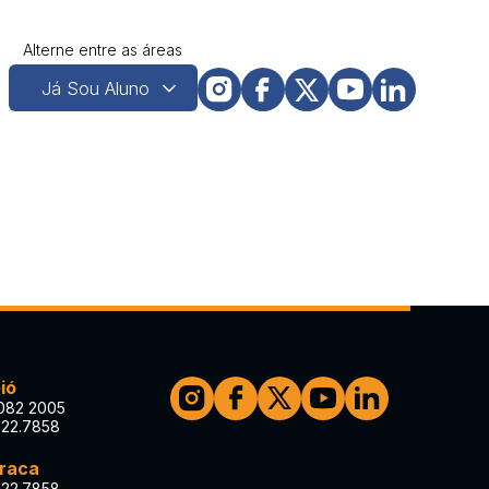
Alterne entre as áreas
ió
082 2005
122.7858
iraca
122.7858