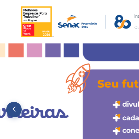
In
Co