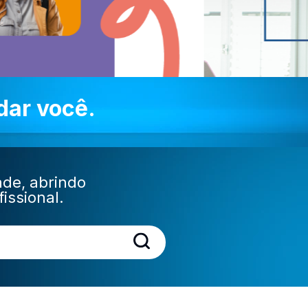
dar você.
ade, abrindo
issional.