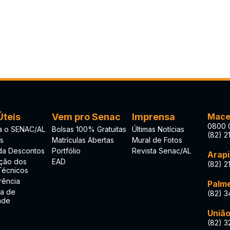
Úteis
Vem pro Senac
Imprensa
Mace
0800 
 o SENAC/AL
Bolsas 100% Gratuitas
Últimas Notícias
(82) 2
s
Matrículas Abertas
Mural de Fotos
 da Descontos
Portfólio
Revista Senac/AL
Arap
ação dos
EAD
(82) 2
Técnicos
rência
Palme
a de
(82) 3
ade
União
(82) 3