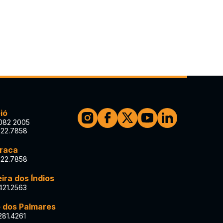
ió
082 2005
122.7858
iraca
122.7858
ira dos Índios
421.2563
 dos Palmares
281.4261