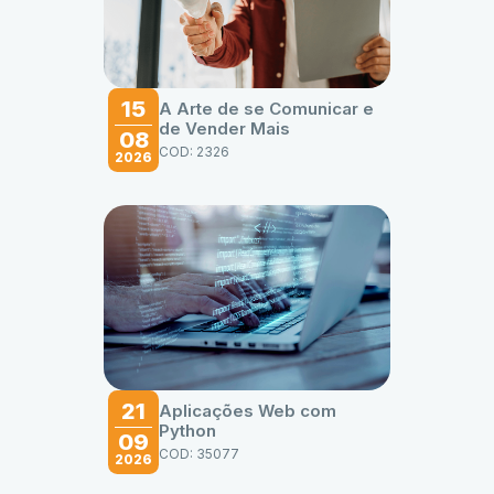
15
A Arte de se Comunicar e
de Vender Mais
08
COD: 2326
2026
21
Aplicações Web com
Python
09
COD: 35077
2026