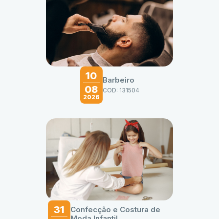
10
Barbeiro
08
COD: 131504
2026
31
Confecção e Costura de
Moda Infantil