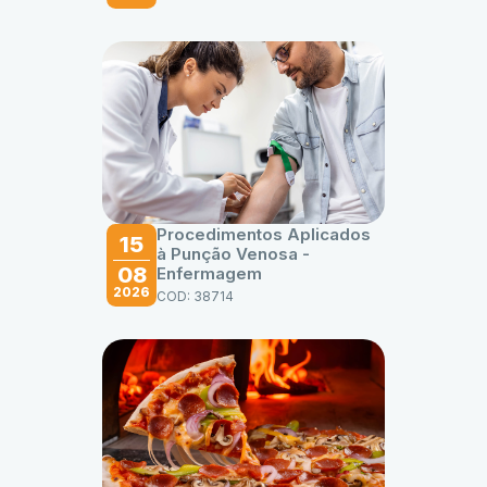
Procedimentos Aplicados
15
à Punção Venosa -
08
Enfermagem
2026
COD: 38714