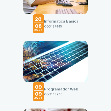
26
Informática Básica
08
COD: 37445
2026
09
Programador Web
09
COD: 43940
2026