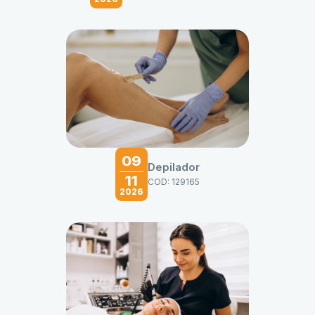
09
Depilador
11
COD: 129165
2026