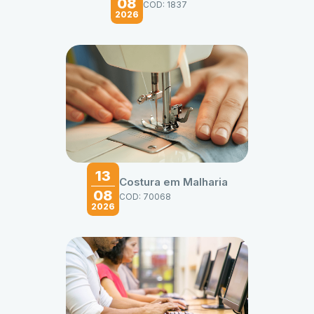
08
COD: 1837
2026
13
Costura em Malharia
08
COD: 70068
2026