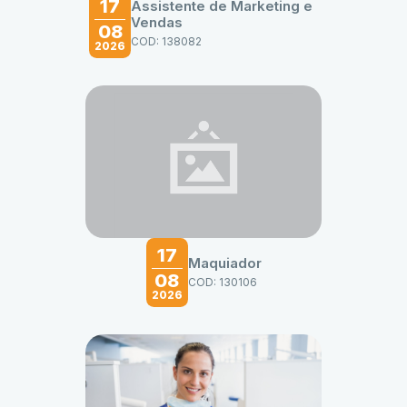
17
Assistente de Marketing e
Vendas
08
COD: 138082
2026
17
Maquiador
08
COD: 130106
2026