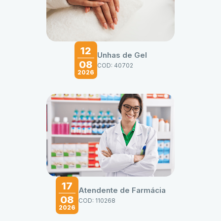
12
Unhas de Gel
08
COD: 40702
2026
17
Atendente de Farmácia
08
COD: 110268
2026