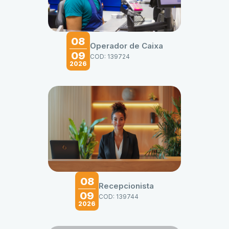
08
Operador de Caixa
09
COD: 139724
2026
08
Recepcionista
09
COD: 139744
2026