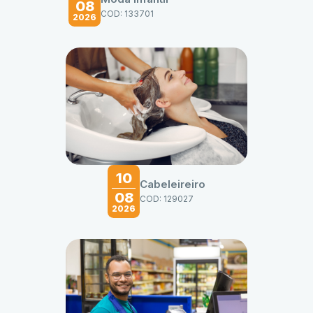
08
COD: 133701
2026
10
Cabeleireiro
08
COD: 129027
2026