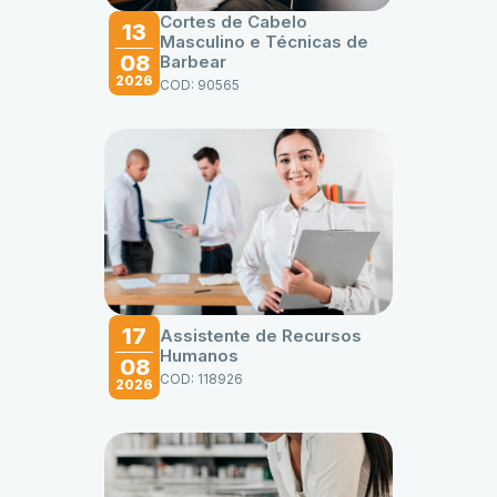
Cortes de Cabelo
13
Masculino e Técnicas de
08
Barbear
2026
COD: 90565
17
Assistente de Recursos
Humanos
08
COD: 118926
2026