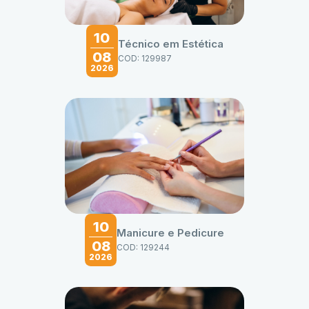
10
Técnico em Estética
08
COD: 129987
2026
10
Manicure e Pedicure
08
COD: 129244
2026