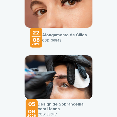
22
Alongamento de Cílios
08
COD: 36843
2026
05
Design de Sobrancelha
com Henna
09
COD: 38347
2026