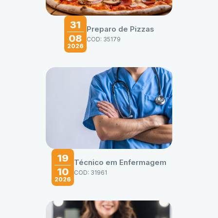
31
Preparo de Pizzas
08
COD: 35179
2026
19
Técnico em Enfermagem
10
COD: 31961
2026