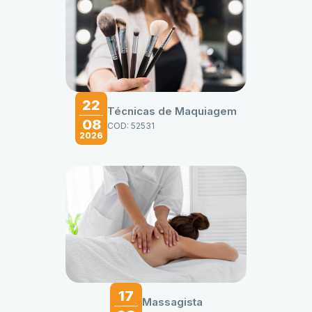
22
Técnicas de Maquiagem
08
COD: 52531
2026
17
Massagista