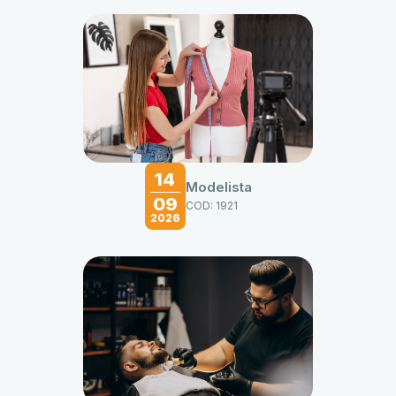
14
Modelista
09
COD: 1921
2026