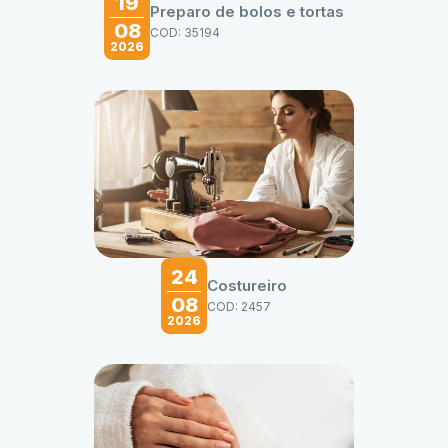
19
Preparo de bolos e tortas
08
COD: 35194
2026
24
Costureiro
08
COD: 2457
2026