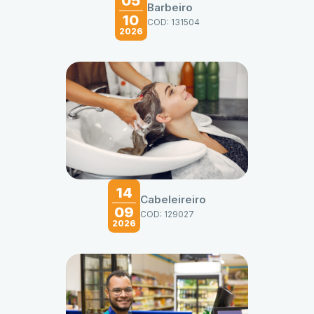
05
Barbeiro
10
COD: 131504
2026
14
Cabeleireiro
09
COD: 129027
2026