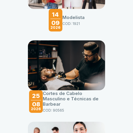
14
Modelista
09
COD: 1921
2026
Cortes de Cabelo
25
Masculino e Técnicas de
08
Barbear
2026
COD: 90565