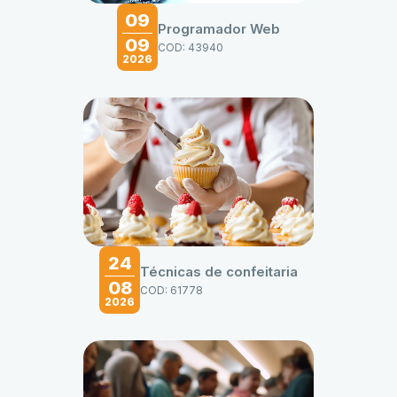
09
Programador Web
09
COD: 43940
2026
24
Técnicas de confeitaria
08
COD: 61778
2026