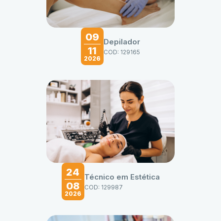
09
Depilador
11
COD: 129165
2026
24
Técnico em Estética
08
COD: 129987
2026