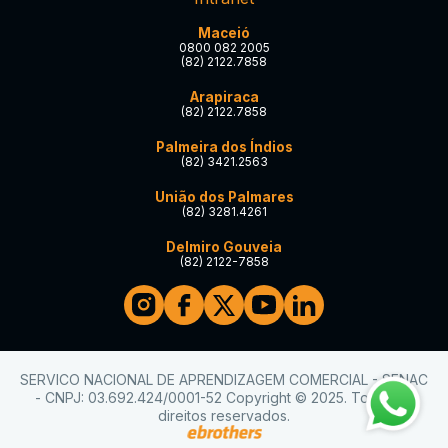
Maceió
0800 082 2005
(82) 2122.7858
Arapiraca
(82) 2122.7858
Palmeira dos Índios
(82) 3421.2563
União dos Palmares
(82) 3281.4261
Delmiro Gouveia
(82) 2122-7858
SERVICO NACIONAL DE APRENDIZAGEM COMERCIAL - SENAC
- CNPJ: 03.692.424/0001-52 Copyright © 2025. Todos os
direitos reservados.