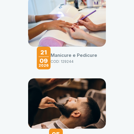
21
Manicure e Pedicure
09
COD: 129244
2026