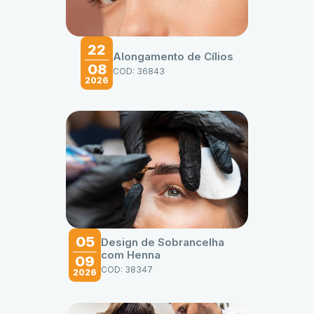
22
Alongamento de Cílios
08
COD: 36843
2026
05
Design de Sobrancelha
com Henna
09
COD: 38347
2026