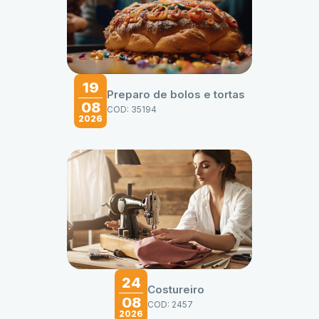
19
Preparo de bolos e tortas
08
COD: 35194
2026
24
Costureiro
08
COD: 2457
2026