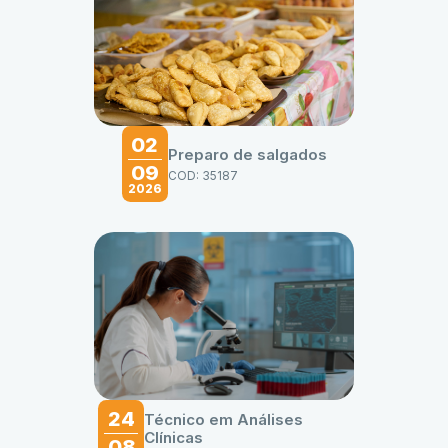
02
Preparo de salgados
09
COD: 35187
2026
24
Técnico em Análises
Clínicas
08