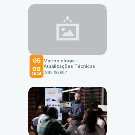
05
Microbiologia -
Atualizações Técnicas
09
COD: 153807
2026