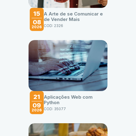
15
A Arte de se Comunicar e
de Vender Mais
08
COD: 2326
2026
21
Aplicações Web com
Python
09
COD: 35077
2026