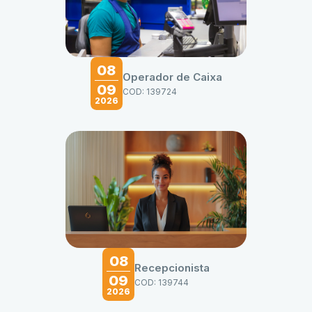
08
Operador de Caixa
09
COD: 139724
2026
08
Recepcionista
09
COD: 139744
2026