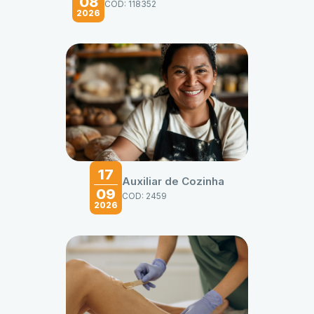
08
COD: 118352
2026
17
Auxiliar de Cozinha
09
COD: 2459
2026