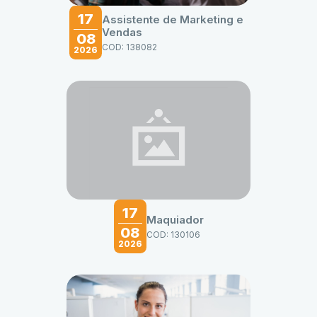
17
Assistente de Marketing e
Vendas
08
COD: 138082
2026
17
Maquiador
08
COD: 130106
2026