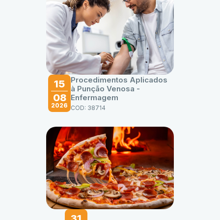
Procedimentos Aplicados
15
à Punção Venosa -
08
Enfermagem
2026
COD: 38714
31