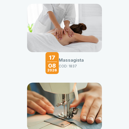
17
Massagista
08
COD: 1837
2026