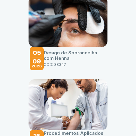
05
Design de Sobrancelha
com Henna
09
COD: 38347
2026
Procedimentos Aplicados
15