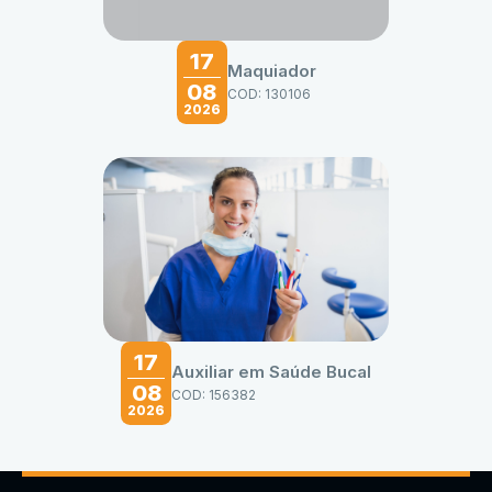
17
Maquiador
08
COD: 130106
2026
17
Auxiliar em Saúde Bucal
08
COD: 156382
2026