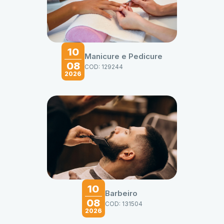
10
Manicure e Pedicure
08
COD: 129244
2026
10
Barbeiro
08
COD: 131504
2026