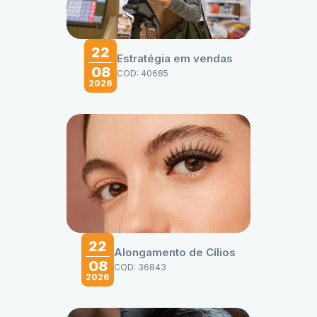
22
Estratégia em vendas
08
COD: 40685
2026
22
Alongamento de Cílios
08
COD: 36843
2026