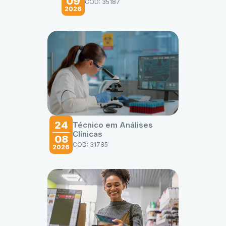
09
COD: 35187
2026
24
Técnico em Análises
Clínicas
08
COD: 31785
2026