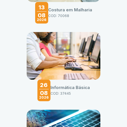
13
Costura em Malharia
08
COD: 70068
2026
26
Informática Básica
08
COD: 37445
2026