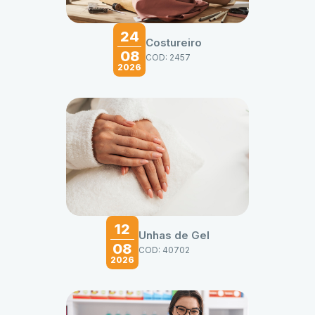
24
Costureiro
08
COD: 2457
2026
12
Unhas de Gel
08
COD: 40702
2026