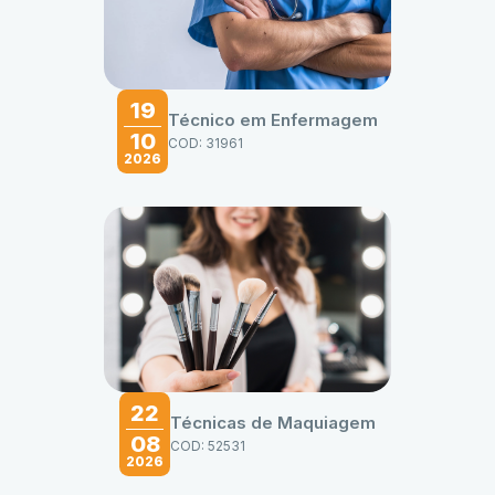
19
Técnico em Enfermagem
10
COD: 31961
2026
22
Técnicas de Maquiagem
08
COD: 52531
2026