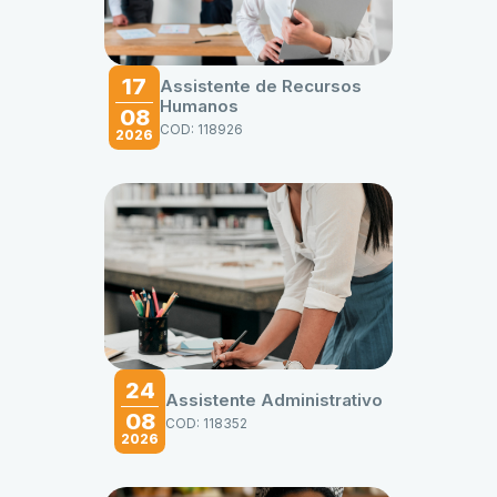
17
Assistente de Recursos
Humanos
08
COD: 118926
2026
24
Assistente Administrativo
08
COD: 118352
2026