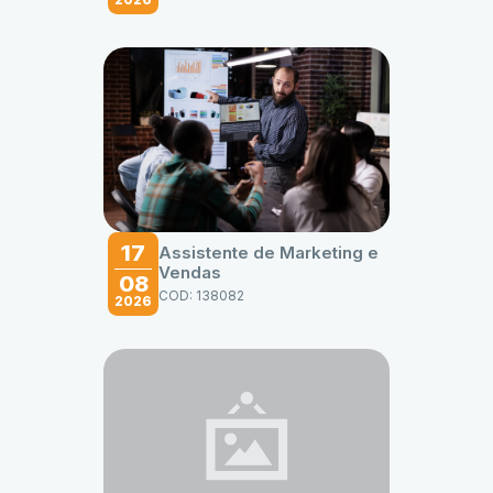
17
Assistente de Marketing e
Vendas
08
COD: 138082
2026