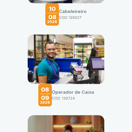
10
Cabeleireiro
08
COD: 129027
2026
08
Operador de Caixa
09
COD: 139724
2026