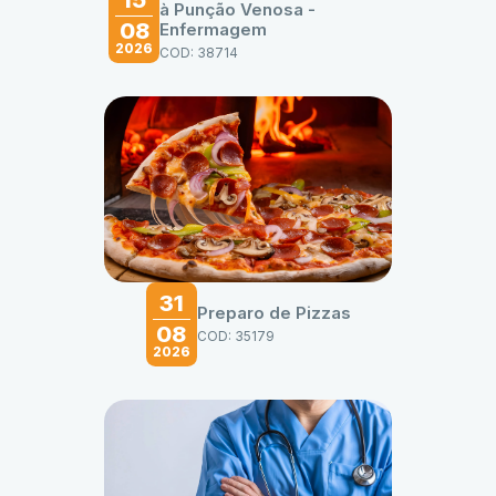
à Punção Venosa -
08
Enfermagem
2026
COD: 38714
31
Preparo de Pizzas
08
COD: 35179
2026