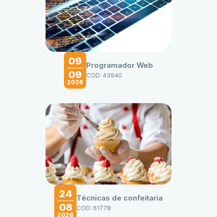
09
Programador Web
09
COD: 43940
2026
24
Técnicas de confeitaria
08
COD: 61778
2026