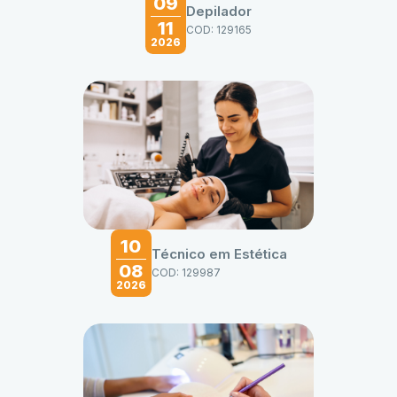
09
Depilador
11
COD: 129165
2026
10
Técnico em Estética
08
COD: 129987
2026