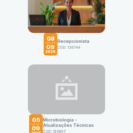
08
Recepcionista
09
COD: 139744
2026
05
Microbiologia -
Atualizações Técnicas
09
COD: 153807
2026