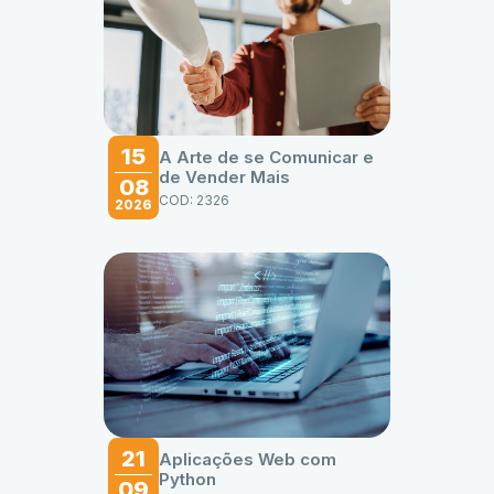
15
A Arte de se Comunicar e
de Vender Mais
08
COD: 2326
2026
21
Aplicações Web com
Python
09