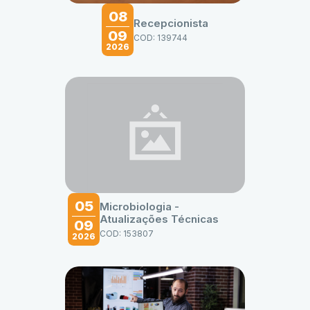
08
Recepcionista
09
COD: 139744
2026
05
Microbiologia -
Atualizações Técnicas
09
COD: 153807
2026