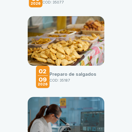
COD: 35077
2026
02
Preparo de salgados
09
COD: 35187
2026