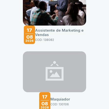
17
Assistente de Marketing e
Vendas
08
COD: 138082
2026
17
Maquiador
08
COD: 130106
2026