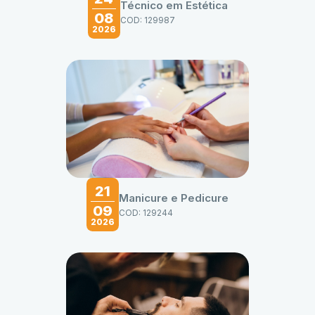
Técnico em Estética
08
COD: 129987
2026
21
Manicure e Pedicure
09
COD: 129244
2026