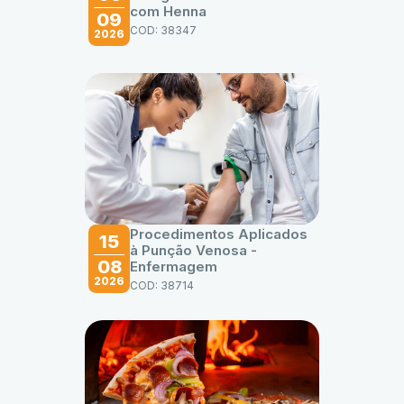
com Henna
09
COD: 38347
2026
Procedimentos Aplicados
15
à Punção Venosa -
08
Enfermagem
2026
COD: 38714