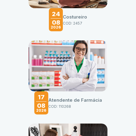
24
Costureiro
08
COD: 2457
2026
17
Atendente de Farmácia
08
COD: 110268
2026