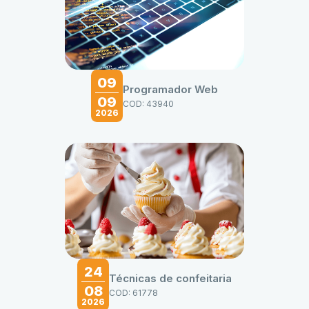
09
Programador Web
09
COD: 43940
2026
24
Técnicas de confeitaria
08
COD: 61778
2026