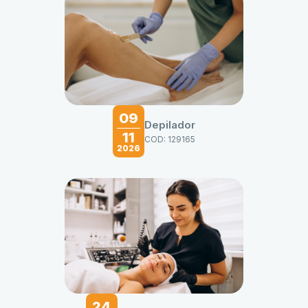
09
Depilador
11
COD: 129165
2026
24