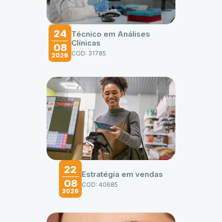
24
Técnico em Análises
Clínicas
08
COD: 31785
2026
22
Estratégia em vendas
08
COD: 40685
2026