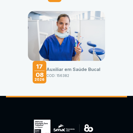
17
Auxiliar em Saúde Bucal
08
COD: 156382
2026