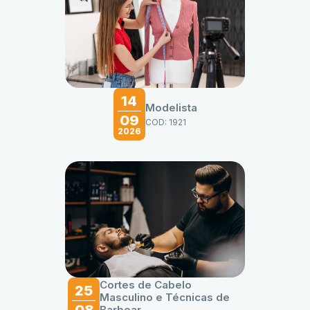
14
Modelista
09
COD: 1921
2026
Cortes de Cabelo
25
Masculino e Técnicas de
08
Barbear