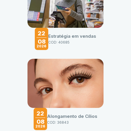
22
Estratégia em vendas
08
COD: 40685
2026
22
Alongamento de Cílios
08
COD: 36843
2026