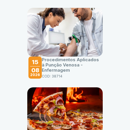
Procedimentos Aplicados
15
à Punção Venosa -
08
Enfermagem
2026
COD: 38714