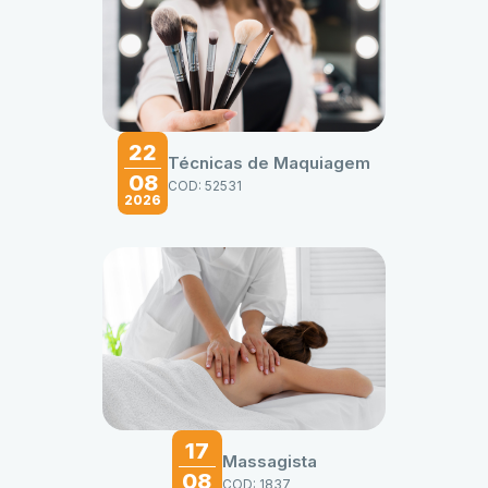
22
Técnicas de Maquiagem
08
COD: 52531
2026
17
Massagista
08
COD: 1837