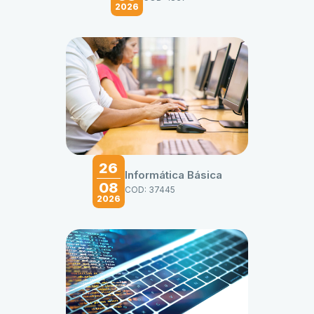
2026
26
Informática Básica
08
COD: 37445
2026