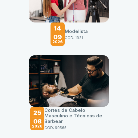
14
Modelista
09
COD: 1921
2026
Cortes de Cabelo
25
Masculino e Técnicas de
08
Barbear
2026
COD: 90565