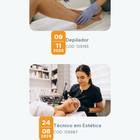
09
Depilador
11
COD: 129165
2026
24
Técnico em Estética
08
COD: 129987
2026