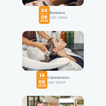
24
Barbeiro
08
COD: 131504
2026
14
Cabeleireiro
09
COD: 129027
2026