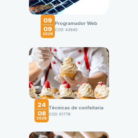
09
Programador Web
09
COD: 43940
2026
24
Técnicas de confeitaria
08
COD: 61778
2026