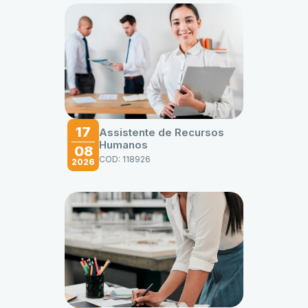
17
Assistente de Recursos
Humanos
08
COD: 118926
2026