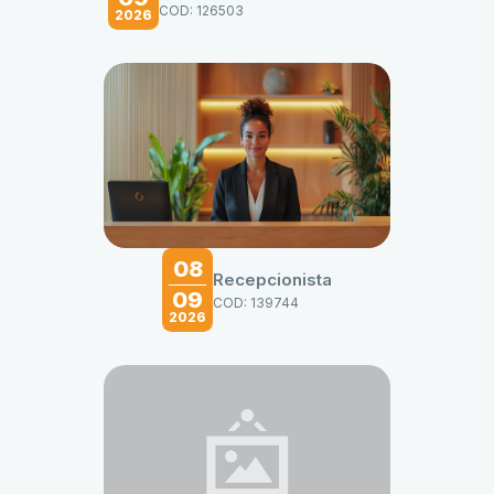
COD: 126503
2026
08
Recepcionista
09
COD: 139744
2026