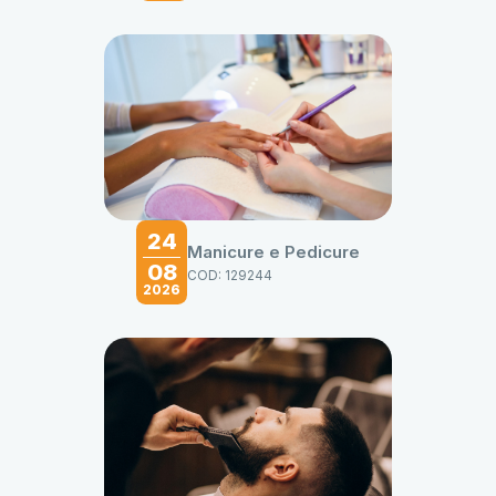
24
Manicure e Pedicure
08
COD: 129244
2026