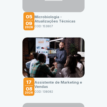
05
Microbiologia -
Atualizações Técnicas
09
COD: 153807
2026
17
Assistente de Marketing e
Vendas
08
COD: 138082
2026