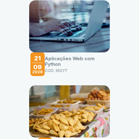
21
Aplicações Web com
Python
09
COD: 35077
2026