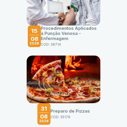
Procedimentos Aplicados
15
à Punção Venosa -
08
Enfermagem
2026
COD: 38714
31
Preparo de Pizzas
08
COD: 35179
2026