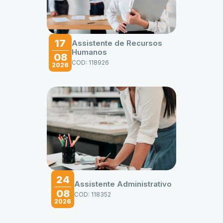
17
Assistente de Recursos
Humanos
08
COD: 118926
2026
24
Assistente Administrativo
08
COD: 118352
2026