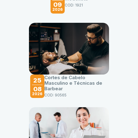
09
COD: 1921
2026
Cortes de Cabelo
25
Masculino e Técnicas de
08
Barbear
2026
COD: 90565