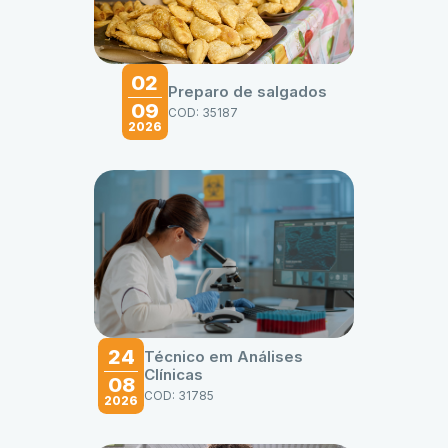
02
Preparo de salgados
09
COD: 35187
2026
24
Técnico em Análises
Clínicas
08
COD: 31785
2026