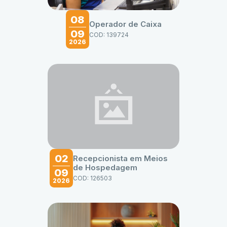
08
Operador de Caixa
09
COD: 139724
2026
02
Recepcionista em Meios
de Hospedagem
09
COD: 126503
2026