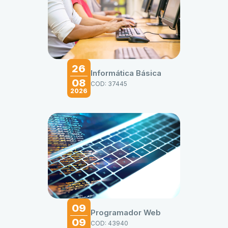
26
Informática Básica
08
COD: 37445
2026
09
Programador Web
09
COD: 43940