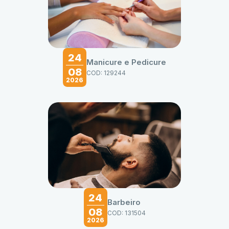
24
Manicure e Pedicure
08
COD: 129244
2026
24
Barbeiro
08
COD: 131504
2026