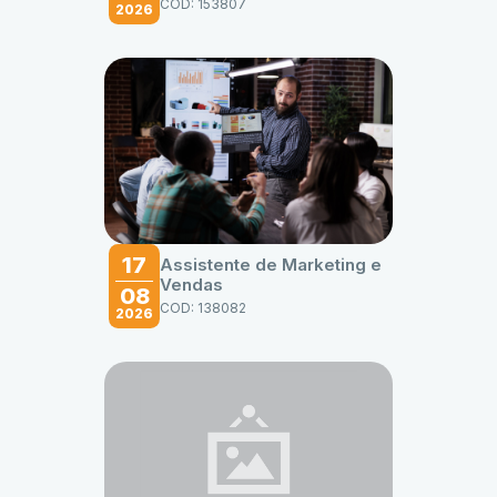
COD: 153807
2026
17
Assistente de Marketing e
Vendas
08
COD: 138082
2026