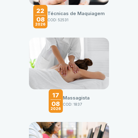
22
Técnicas de Maquiagem
08
COD: 52531
2026
17
Massagista
08
COD: 1837
2026