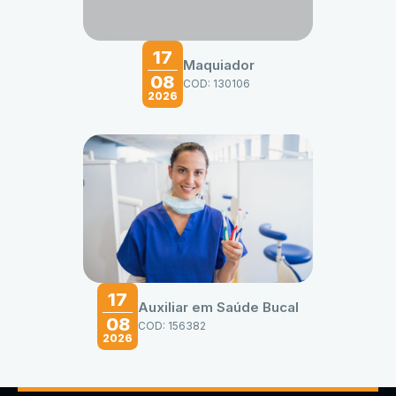
17
Maquiador
08
COD: 130106
2026
17
Auxiliar em Saúde Bucal
08
COD: 156382
2026