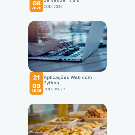
de Vender Mais
08
COD: 2326
2026
21
Aplicações Web com
Python
09
COD: 35077
2026