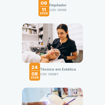
09
Depilador
11
COD: 129165
2026
24
Técnico em Estética
08
COD: 129987
2026