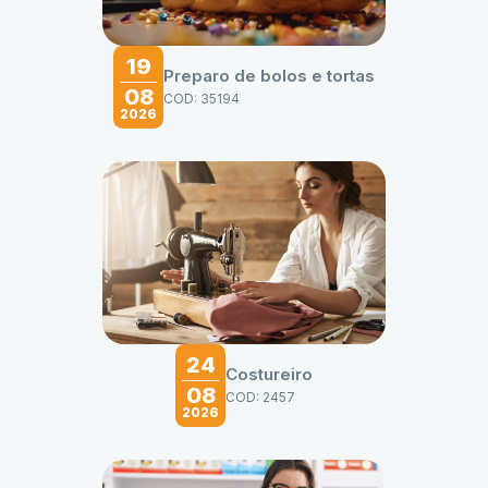
19
Preparo de bolos e tortas
08
COD: 35194
2026
24
Costureiro
08
COD: 2457
2026