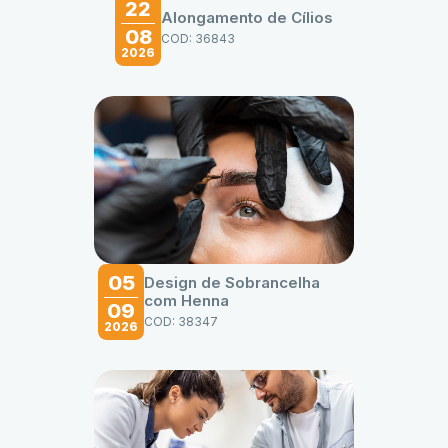
22
Alongamento de Cílios
08
COD: 36843
2026
05
Design de Sobrancelha
com Henna
09
COD: 38347
2026