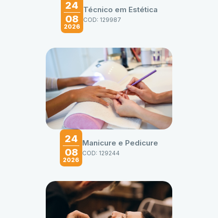
24
Técnico em Estética
08
COD: 129987
2026
24
Manicure e Pedicure
08
COD: 129244
2026