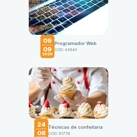
09
Programador Web
09
COD: 43940
2026
24
Técnicas de confeitaria
08
COD: 61778