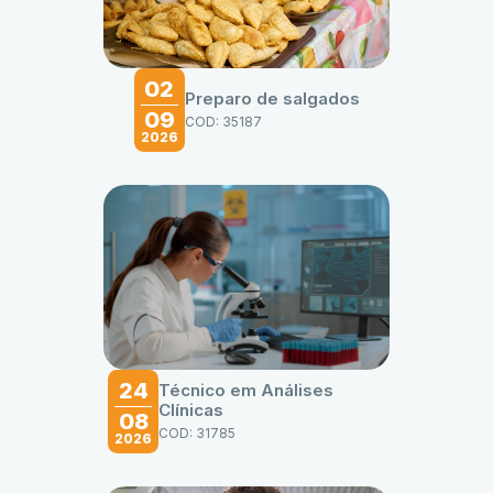
02
Preparo de salgados
09
COD: 35187
2026
24
Técnico em Análises
Clínicas
08
COD: 31785
2026