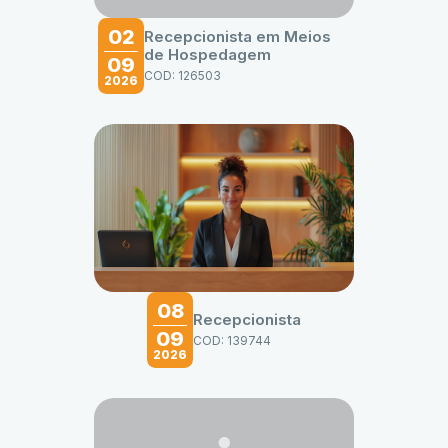
02
Recepcionista em Meios
de Hospedagem
09
COD: 126503
2026
08
Recepcionista
09
COD: 139744
2026