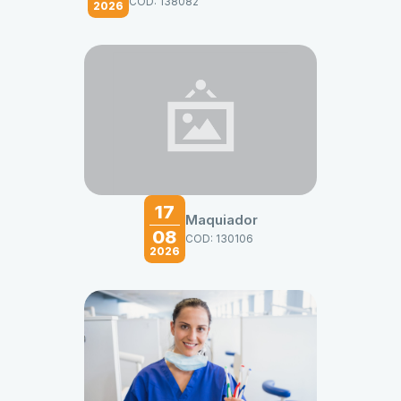
COD: 138082
2026
17
Maquiador
08
COD: 130106
2026