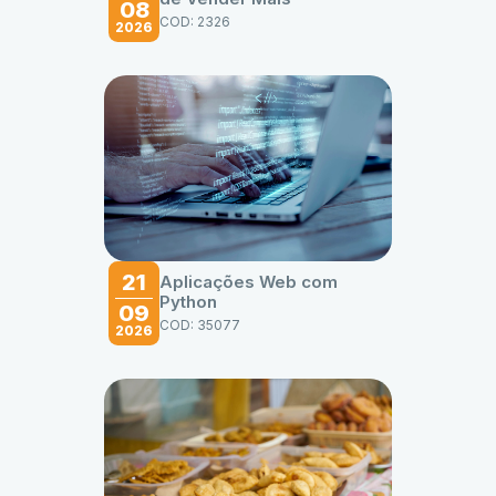
08
COD: 2326
2026
21
Aplicações Web com
Python
09
COD: 35077
2026