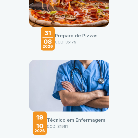
31
Preparo de Pizzas
08
COD: 35179
2026
19
Técnico em Enfermagem
10
COD: 31961
2026