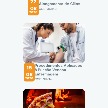
22
Alongamento de Cílios
08
COD: 36843
2026
Procedimentos Aplicados
15
à Punção Venosa -
08
Enfermagem
2026
COD: 38714