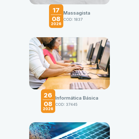
17
Massagista
08
COD: 1837
2026
26
Informática Básica
08
COD: 37445
2026