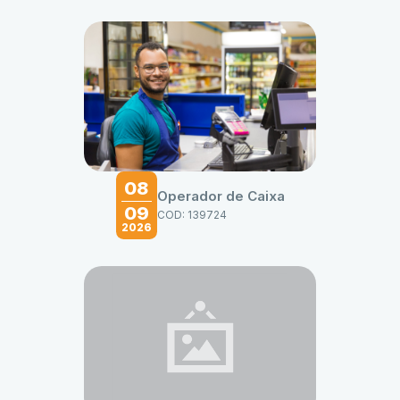
08
Operador de Caixa
09
COD: 139724
2026