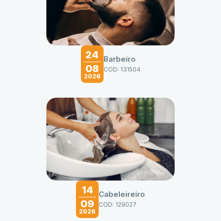
24
Barbeiro
08
COD: 131504
2026
14
Cabeleireiro
09
COD: 129027
2026