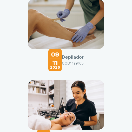
09
Depilador
11
COD: 129165
2026