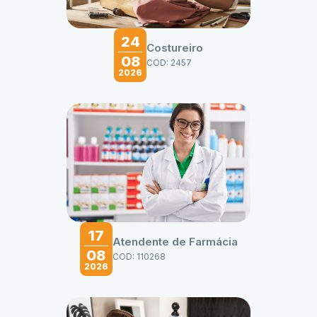
24
Costureiro
08
COD: 2457
2026
17
Atendente de Farmácia
08
COD: 110268
2026