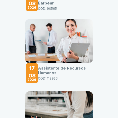
08
Barbear
2026
COD: 90565
17
Assistente de Recursos
Humanos
08
COD: 118926
2026