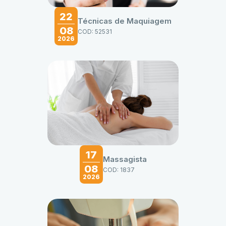
22
Técnicas de Maquiagem
08
COD: 52531
2026
17
Massagista
08
COD: 1837
2026