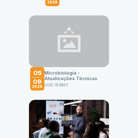
2026
05
Microbiologia -
Atualizações Técnicas
09
COD: 153807
2026