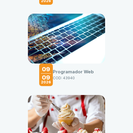
2026
09
Programador Web
09
COD: 43940
2026