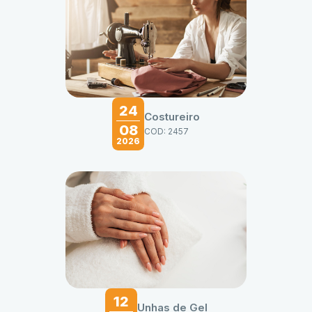
24
Costureiro
08
COD: 2457
2026
12
Unhas de Gel