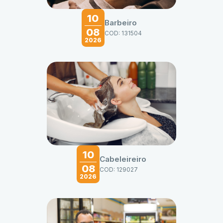
10
Barbeiro
08
COD: 131504
2026
10
Cabeleireiro
08
COD: 129027
2026