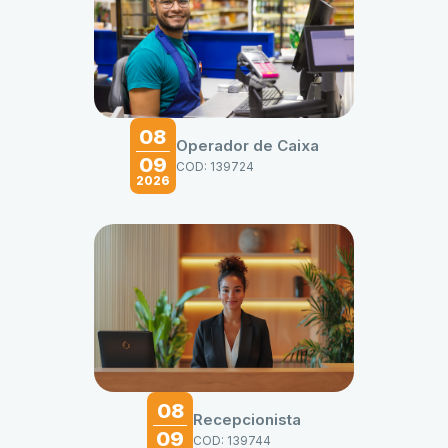
08
Operador de Caixa
09
COD: 139724
2026
08
Recepcionista
09
COD: 139744