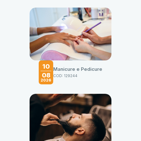
10
Manicure e Pedicure
08
COD: 129244
2026