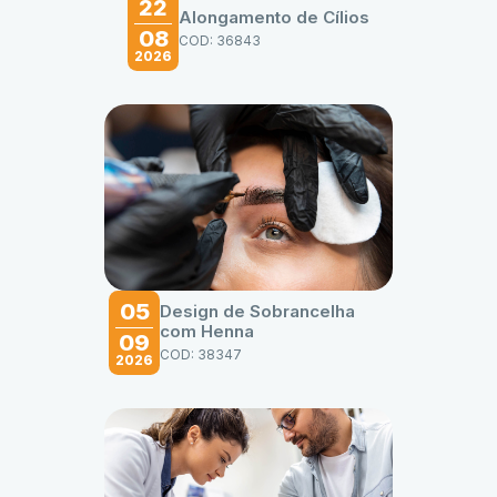
22
Alongamento de Cílios
08
COD: 36843
2026
05
Design de Sobrancelha
com Henna
09
COD: 38347
2026