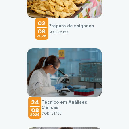
02
Preparo de salgados
09
COD: 35187
2026
24
Técnico em Análises
Clínicas
08
COD: 31785
2026