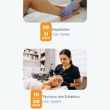
09
Depilador
11
COD: 129165
2026
10
Técnico em Estética
08
COD: 129987
2026