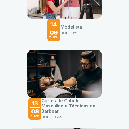
14
Modelista
09
COD: 1921
2026
Cortes de Cabelo
13
Masculino e Técnicas de
08
Barbear
2026
COD: 90565