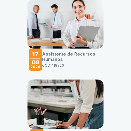
17
Assistente de Recursos
Humanos
08
COD: 118926
2026