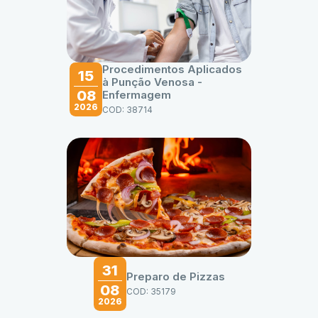
Procedimentos Aplicados
15
à Punção Venosa -
08
Enfermagem
2026
COD: 38714
31
Preparo de Pizzas
08
COD: 35179
2026