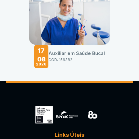
17
Auxiliar em Saúde Bucal
08
COD: 156382
2026
Links Úteis