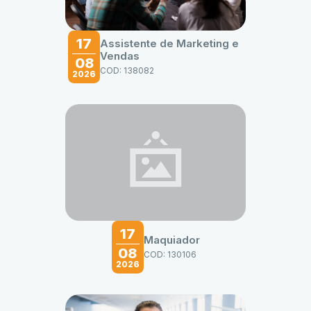
17
Assistente de Marketing e
Vendas
08
COD: 138082
2026
17
Maquiador
08
COD: 130106
2026