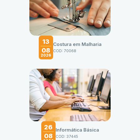
13
Costura em Malharia
08
COD: 70068
2026
26
Informática Básica
08
COD: 37445