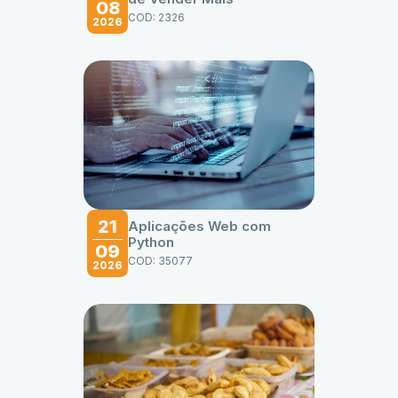
08
COD: 2326
2026
21
Aplicações Web com
Python
09
COD: 35077
2026