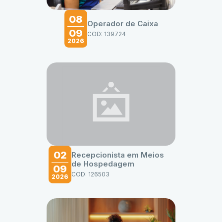
08
Operador de Caixa
09
COD: 139724
2026
02
Recepcionista em Meios
de Hospedagem
09
COD: 126503
2026