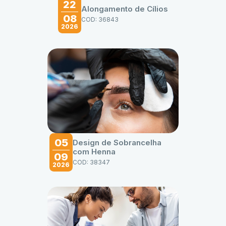
22
Alongamento de Cílios
08
COD: 36843
2026
05
Design de Sobrancelha
com Henna
09
COD: 38347
2026