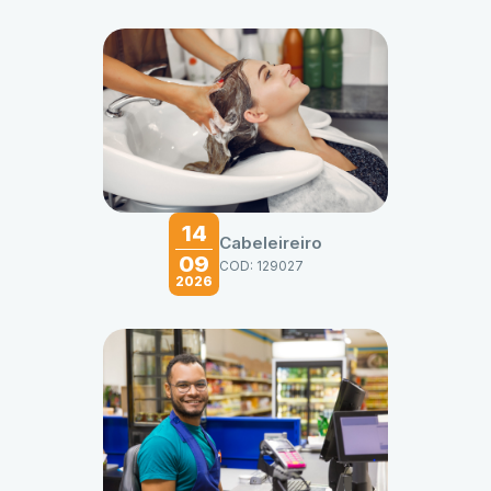
14
Cabeleireiro
09
COD: 129027
2026