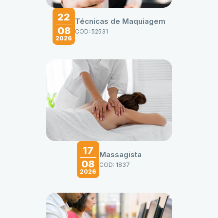
22
Técnicas de Maquiagem
08
COD: 52531
2026
17
Massagista
08
COD: 1837
2026