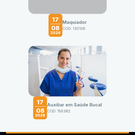
17
Maquiador
08
COD: 130106
2026
17
Auxiliar em Saúde Bucal
08
COD: 156382
2026