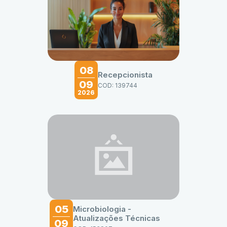
08
Recepcionista
09
COD: 139744
2026
05
Microbiologia -
Atualizações Técnicas
09