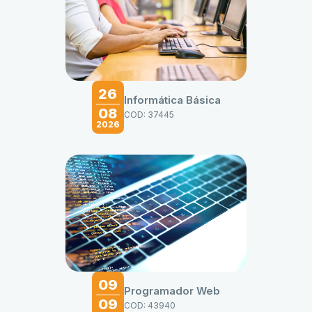
26
Informática Básica
08
COD: 37445
2026
09
Programador Web
09
COD: 43940