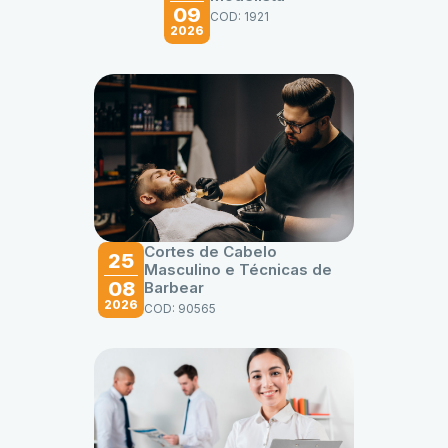
09
COD: 1921
2026
Cortes de Cabelo
25
Masculino e Técnicas de
08
Barbear
2026
COD: 90565