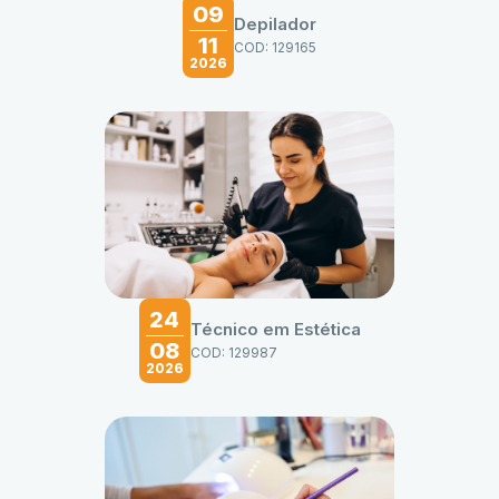
09
Depilador
11
COD: 129165
2026
24
Técnico em Estética
08
COD: 129987
2026