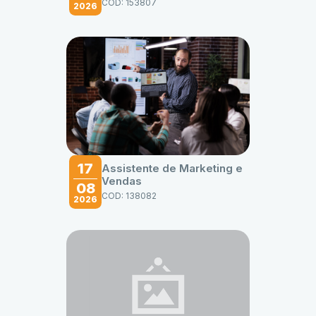
COD: 153807
2026
17
Assistente de Marketing e
Vendas
08
COD: 138082
2026