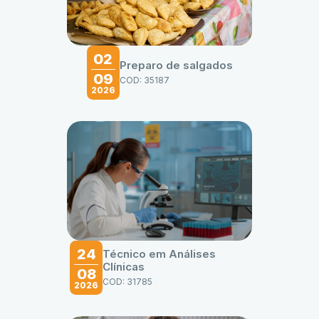
02
Preparo de salgados
09
COD: 35187
2026
24
Técnico em Análises
Clínicas
08
COD: 31785
2026