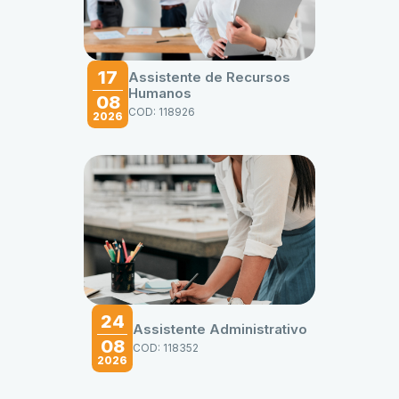
17
Assistente de Recursos
Humanos
08
COD: 118926
2026
24
Assistente Administrativo
08
COD: 118352
2026