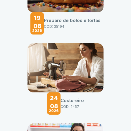
19
Preparo de bolos e tortas
08
COD: 35194
2026
24
Costureiro
08
COD: 2457
2026