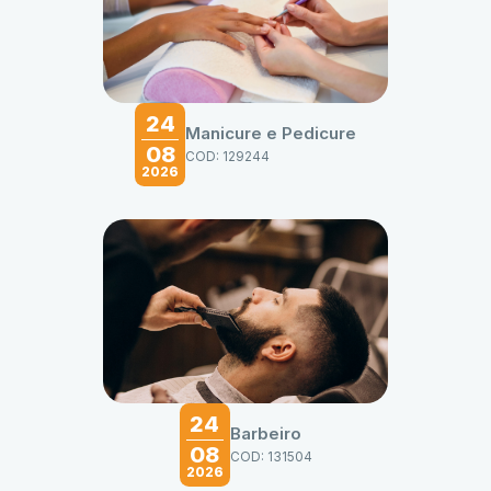
24
Manicure e Pedicure
08
COD: 129244
2026
24
Barbeiro
08
COD: 131504
2026