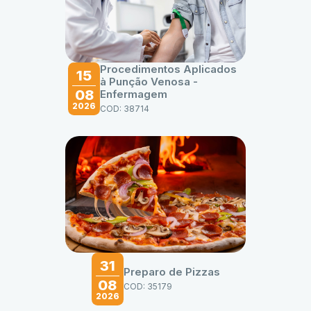
Procedimentos Aplicados
15
à Punção Venosa -
08
Enfermagem
2026
COD: 38714
31
Preparo de Pizzas
08
COD: 35179
2026