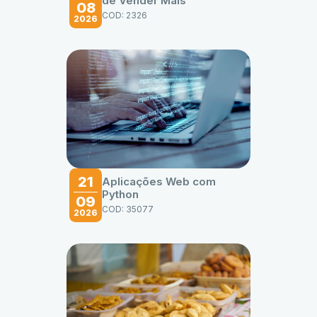
de Vender Mais
08
COD: 2326
2026
21
Aplicações Web com
Python
09
COD: 35077
2026