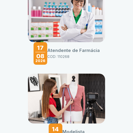
17
Atendente de Farmácia
08
COD: 110268
2026
14
Modelista