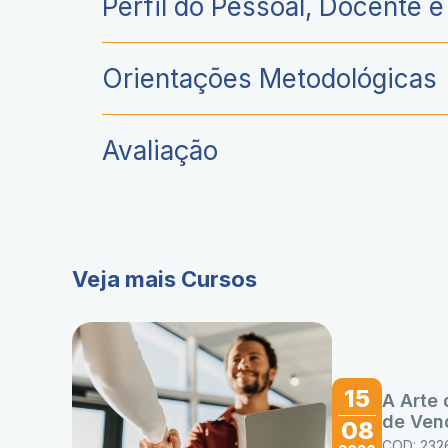
Perfil do Pessoal, Docente 
Orientações Metodológicas
Avaliação
Veja mais Cursos
15
A Arte
de Ven
08
COD: 232