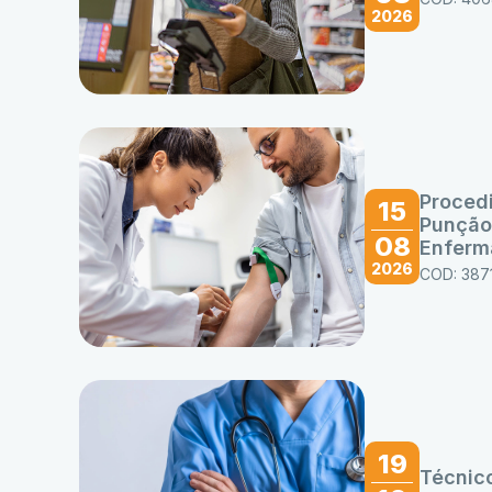
2026
Proced
15
Punção
08
Enfer
2026
COD: 387
19
Técnic