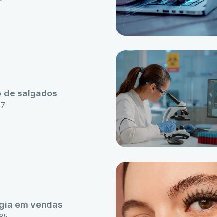
o de salgados
87
égia em vendas
85