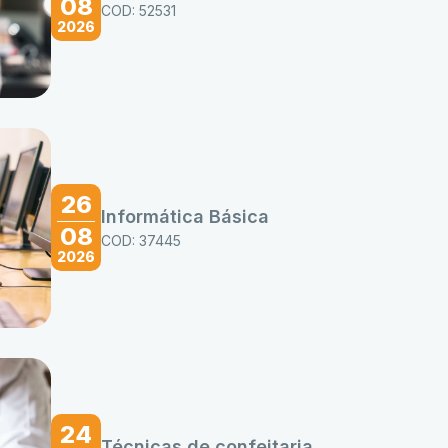
08
COD: 52531
2026
26
Informática Básica
08
COD: 37445
2026
24
Técnicas de confeitaria