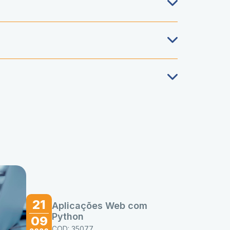
21
Aplicações Web com
Python
09
COD: 35077