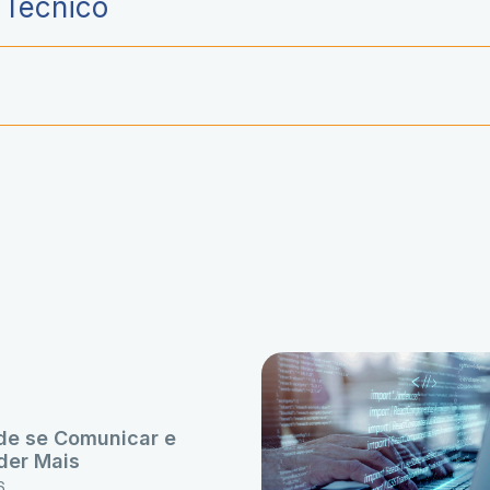
e Técnico
 de se Comunicar e
der Mais
6