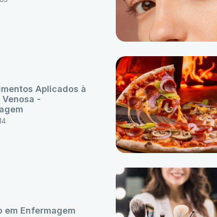
imentos Aplicados à
 Venosa -
magem
14
o em Enfermagem