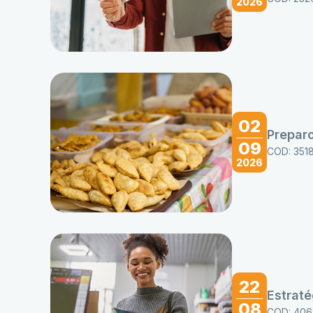
2026
02
Prepar
09
COD: 351
2026
22
Estrat
08
COD: 406