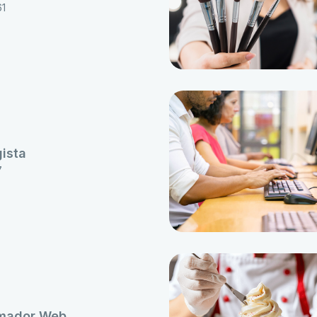
61
ista
7
mador Web