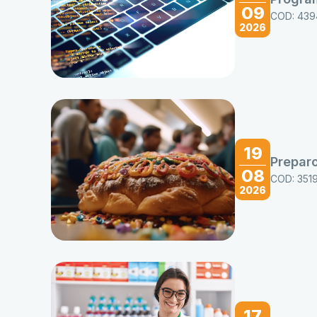
09
COD: 439
2026
19
Preparo
08
COD: 351
2026
17