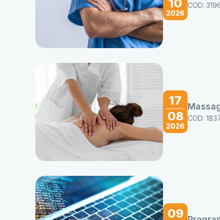
10
COD: 319
2026
17
Massag
08
COD: 183
2026
09
Progra