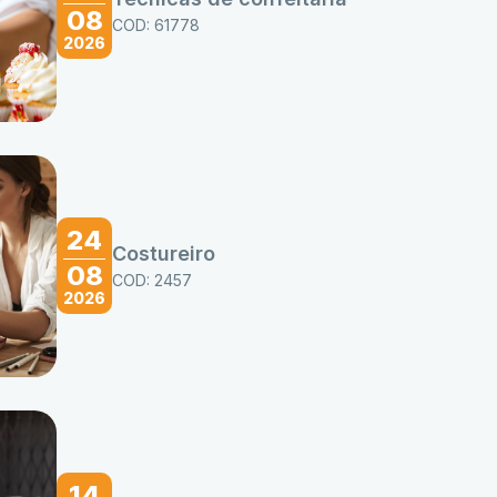
08
COD: 61778
2026
24
Costureiro
08
COD: 2457
2026
14