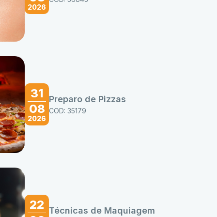
2026
31
Preparo de Pizzas
08
COD: 35179
2026
22
Técnicas de Maquiagem