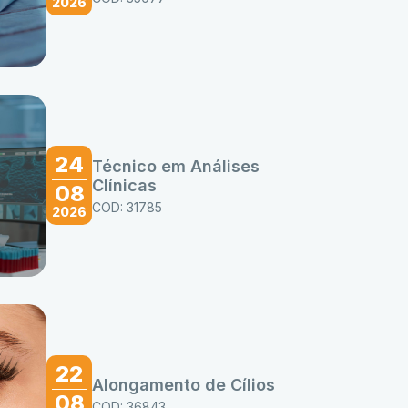
2026
24
Técnico em Análises
Clínicas
08
COD: 31785
2026
22
Alongamento de Cílios
08
COD: 36843