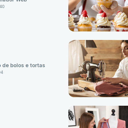
40
 de bolos e tortas
94