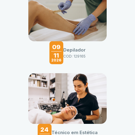
09
Depilador
11
COD: 129165
2026
24
Técnico em Estética