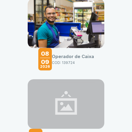
08
Operador de Caixa
09
COD: 139724
2026