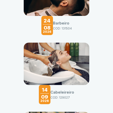
24
Barbeiro
08
COD: 131504
2026
14
Cabeleireiro
09
COD: 129027
2026