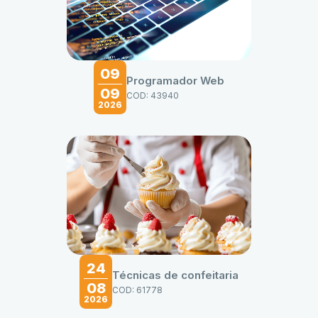
09
Programador Web
09
COD: 43940
2026
24
Técnicas de confeitaria
08
COD: 61778
2026