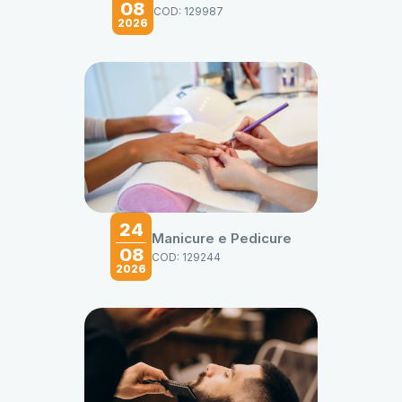
08
COD: 129987
2026
24
Manicure e Pedicure
08
COD: 129244
2026