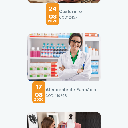
24
Costureiro
08
COD: 2457
2026
17
Atendente de Farmácia
08
COD: 110268
2026