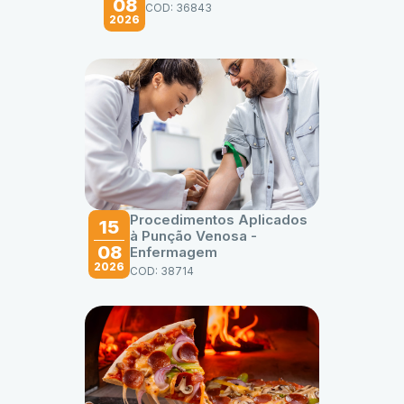
08
COD: 36843
2026
Procedimentos Aplicados
15
à Punção Venosa -
08
Enfermagem
2026
COD: 38714