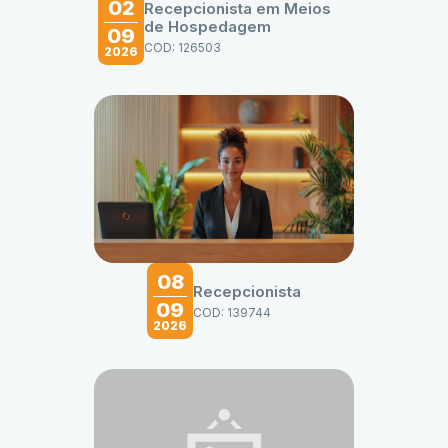
02
Recepcionista em Meios
de Hospedagem
09
COD: 126503
2026
08
Recepcionista
09
COD: 139744
2026