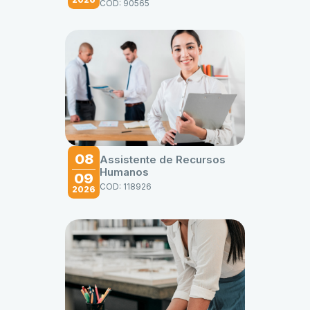
2026
COD: 90565
08
Assistente de Recursos
Humanos
09
COD: 118926
2026