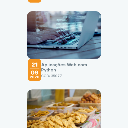
21
Aplicações Web com
Python
09
COD: 35077
2026