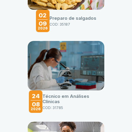
02
Preparo de salgados
09
COD: 35187
2026
24
Técnico em Análises
Clínicas
08
COD: 31785
2026