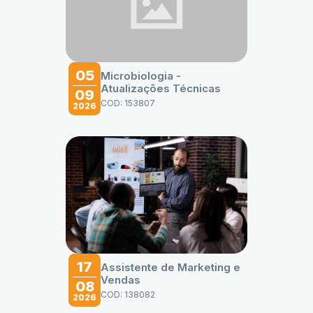
05
Microbiologia -
Atualizações Técnicas
09
COD: 153807
2026
17
Assistente de Marketing e
Vendas
08
COD: 138082
2026