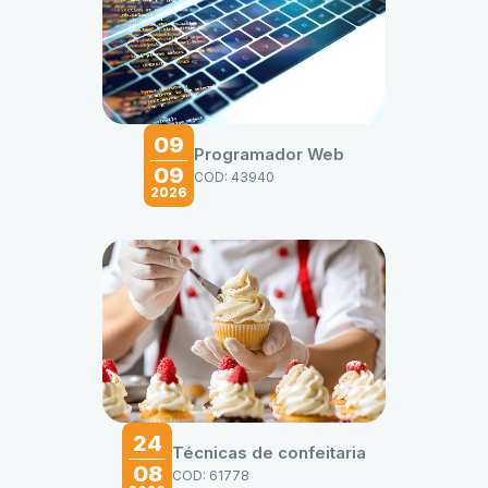
09
Programador Web
09
COD: 43940
2026
24
Técnicas de confeitaria
08
COD: 61778