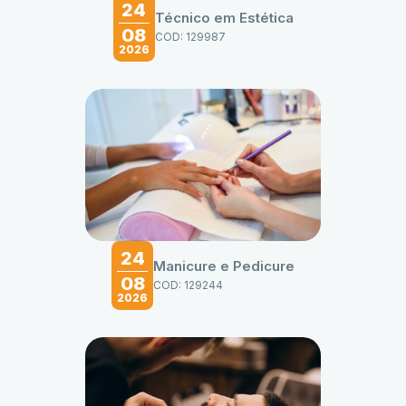
24
Técnico em Estética
08
COD: 129987
2026
24
Manicure e Pedicure
08
COD: 129244
2026