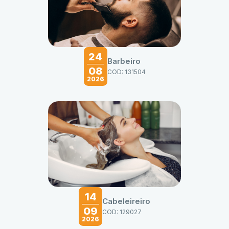
24
Barbeiro
08
COD: 131504
2026
14
Cabeleireiro
09
COD: 129027
2026