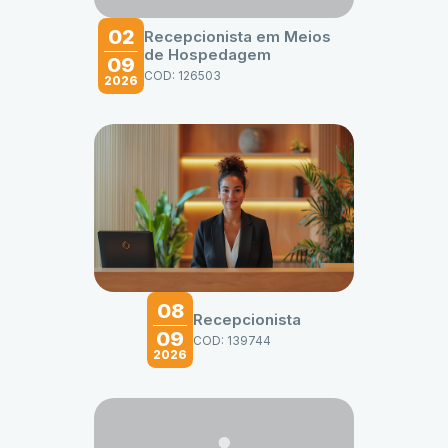
02
Recepcionista em Meios
de Hospedagem
09
COD: 126503
2026
08
Recepcionista
09
COD: 139744
2026