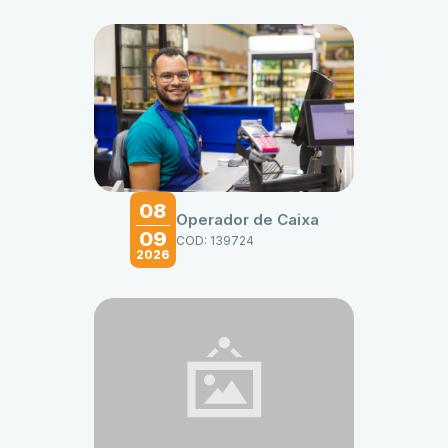
08
Operador de Caixa
09
COD: 139724
2026