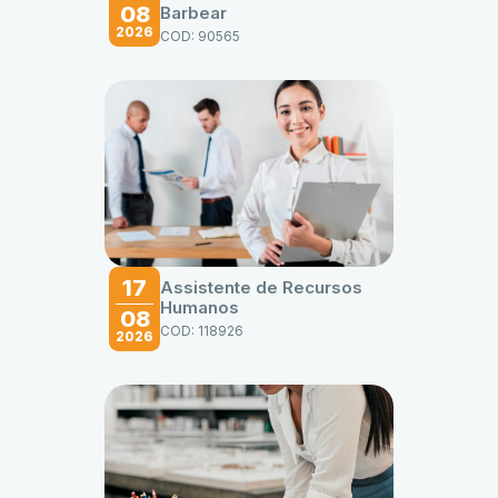
08
Barbear
2026
COD: 90565
17
Assistente de Recursos
Humanos
08
COD: 118926
2026