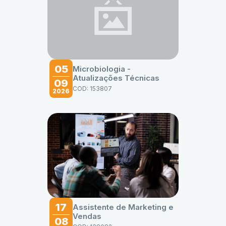
05
Microbiologia -
Atualizações Técnicas
09
COD: 153807
2026
17
Assistente de Marketing e
Vendas
08