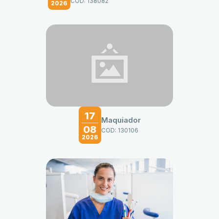
COD: 138082
2026
17
Maquiador
08
COD: 130106
2026