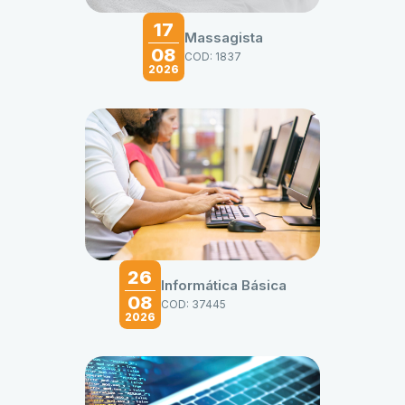
17
Massagista
08
COD: 1837
2026
26
Informática Básica
08
COD: 37445
2026