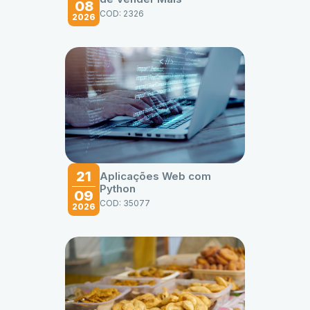
08
COD: 2326
2026
21
Aplicações Web com
Python
09
COD: 35077
2026