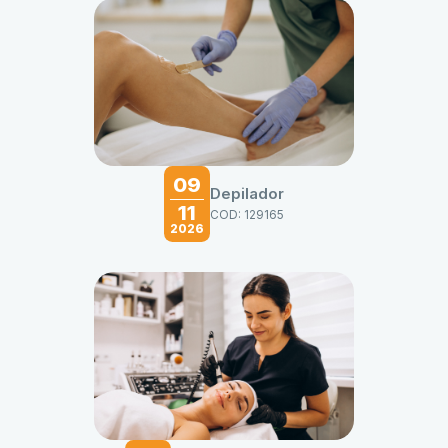
09
Depilador
11
COD: 129165
2026