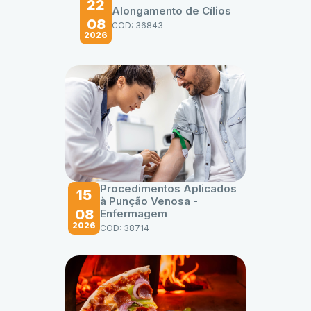
22
Alongamento de Cílios
08
COD: 36843
2026
Procedimentos Aplicados
15
à Punção Venosa -
08
Enfermagem
2026
COD: 38714