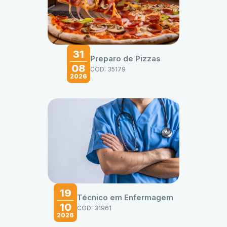
31
Preparo de Pizzas
08
COD: 35179
2026
19
Técnico em Enfermagem
10
COD: 31961
2026