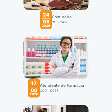
24
Costureiro
08
COD: 2457
2026
17
Atendente de Farmácia
08
COD: 110268
2026