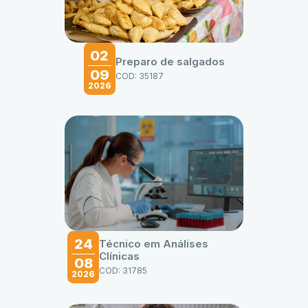
02
Preparo de salgados
09
COD: 35187
2026
24
Técnico em Análises
Clínicas
08
COD: 31785
2026